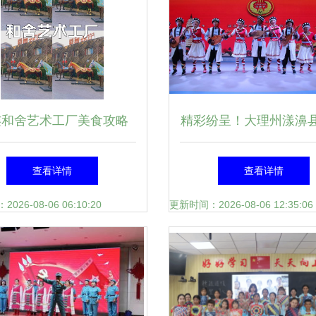
连和舍艺术工厂美食攻略
精彩纷呈！大理州漾濞县
是填饱肚子，更是探寻城
节目亮相三月街民族节
查看详情
查看详情
市精神内核的精神食粮
化展演
26-08-06 06:10:20
更新时间：2026-08-06 12:35:06