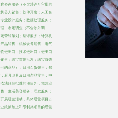
教育咨询服务（不含涉许可审批的
能机器人销售；软件开发；人工智
；专业设计服务；数据处理服务；
管理；市场调查（不含涉外调
市场营销策划；翻译服务；计算机
子产品销售；机械设备销售；电气
货物进出口；技术进出口；进出口
件销售；珠宝首饰批发；珠宝首饰
许可的商品）；日用百货销售；知
发；厨具卫具及日用杂品零售；中
除依法须经批准的项目外，凭营业
销售；生活美容服务；理发服务；
可开展经营活动，具体经营项目以
产业政策禁止和限制类项目的经营